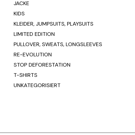
Thi
JACKE
pr
KIDS
ha
KLEIDER, JUMPSUITS, PLAYSUITS
mul
LIMITED EDITION
var
Th
PULLOVER, SWEATS, LONGSLEEVES
opt
RE-EVOLUTION
ma
STOP DEFORESTATION
be
T-SHIRTS
ch
UNKATEGORISIERT
on
th
pr
pa