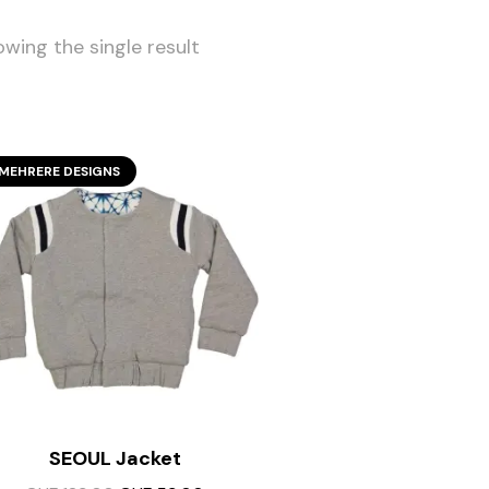
wing the single result
SECOND SEASON
MEHRERE DESIGNS
Alle Design’s zeigen
SEOUL Jacket