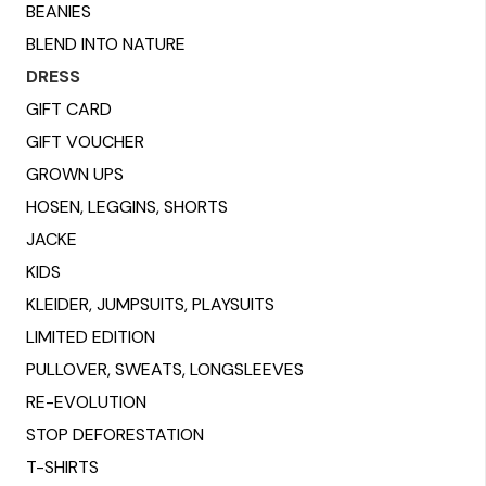
be
BEANIES
chosen
BLEND INTO NATURE
on
DRESS
the
GIFT CARD
product
GIFT VOUCHER
page
GROWN UPS
HOSEN, LEGGINS, SHORTS
JACKE
KIDS
KLEIDER, JUMPSUITS, PLAYSUITS
LIMITED EDITION
PULLOVER, SWEATS, LONGSLEEVES
RE-EVOLUTION
STOP DEFORESTATION
T-SHIRTS