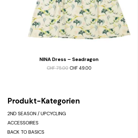
on
the
product
page
NINA Dress – Seadragon
Alle Design’s zeigen
Original
Current
CHF
75.00
CHF
49.00
This
price
price
product
was:
is:
CHF 75.00.
CHF 49.00.
has
multiple
Produkt-Kategorien
variants.
The
2ND SEASON / UPCYCLING
options
ACCESSOIRES
may
BACK TO BASICS