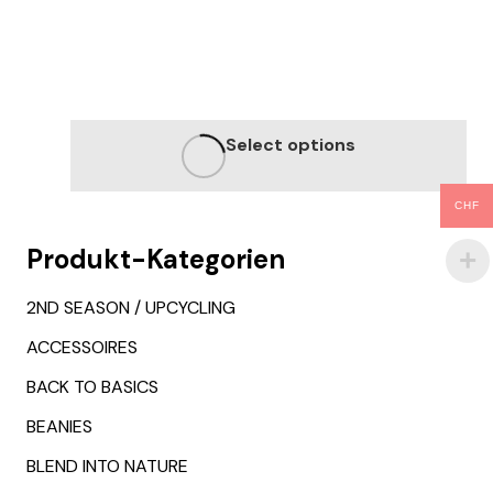
Select options
This
CHF
product
Produkt-Kategorien
has
multiple
2ND SEASON / UPCYCLING
variants.
ACCESSOIRES
The
BACK TO BASICS
options
may
BEANIES
be
BLEND INTO NATURE
chosen