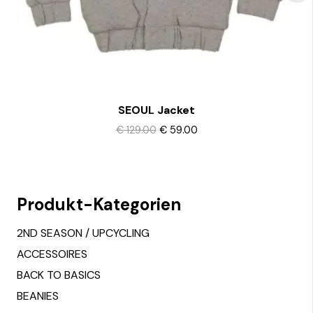
the
product
page
Alle Design’s zeigen
SEOUL Jacket
Original
Current
€
129.00
€
59.00
This
price
price
product
was:
is:
€ 129.00.
€ 59.00.
has
multiple
Produkt-Kategorien
variants.
The
2ND SEASON / UPCYCLING
options
ACCESSOIRES
may
BACK TO BASICS
be
BEANIES
chosen