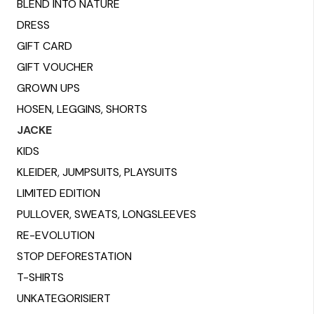
BLEND INTO NATURE
on
DRESS
the
GIFT CARD
product
GIFT VOUCHER
page
GROWN UPS
HOSEN, LEGGINS, SHORTS
JACKE
KIDS
KLEIDER, JUMPSUITS, PLAYSUITS
LIMITED EDITION
PULLOVER, SWEATS, LONGSLEEVES
RE-EVOLUTION
STOP DEFORESTATION
T-SHIRTS
UNKATEGORISIERT