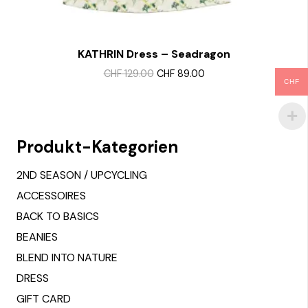
KATHRIN Dress – Seadragon
Select options
Original
Current
CHF
129.00
CHF
89.00
This
CHF
price
price
product
was:
is:
CHF 129.00.
CHF 89.00.
has
multiple
Produkt-Kategorien
variants.
The
2ND SEASON / UPCYCLING
options
ACCESSOIRES
may
BACK TO BASICS
be
BEANIES
chosen
BLEND INTO NATURE
on
DRESS
the
GIFT CARD