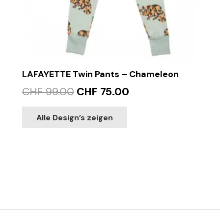
LAFAYETTE Twin Pants – Chameleon
Original
Current
CHF
99.00
CHF
75.00
price
price
This
Alle Design’s zeigen
product
was:
is:
has
CHF 99.00.
CHF 75.00.
multiple
variants.
The
options
may
be