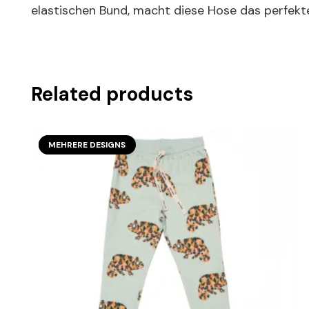
elastischen Bund, macht diese Hose das perfekte 
Related products
SECOND SEASON
MEHRERE DESIGNS