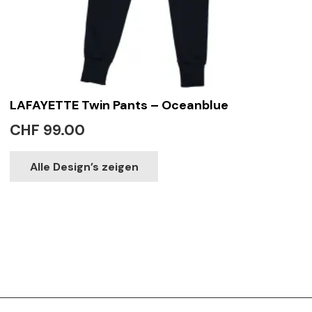
LAFAYETTE Twin Pants – Oceanblue
CHF
99.00
This
Alle Design’s zeigen
product
has
multiple
variants.
The
options
may
be