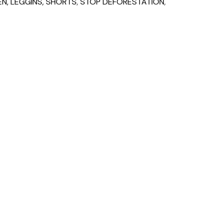
N, LEGGINS, SHORTS
,
STOP DEFORESTATION
,