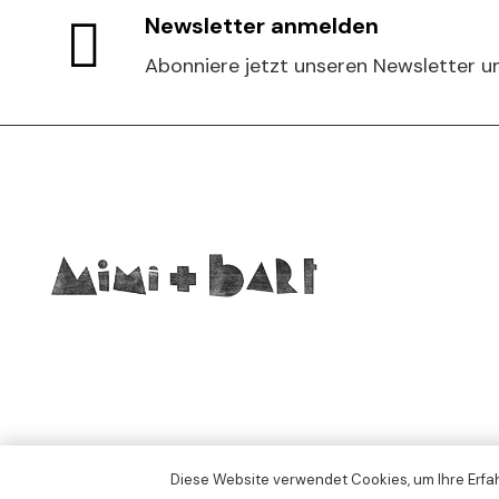
chosen
Newsletter anmelden
on
Abonniere jetzt unseren Newsletter un
the
product
page
Diese Website verwendet Cookies, um Ihre Erfah