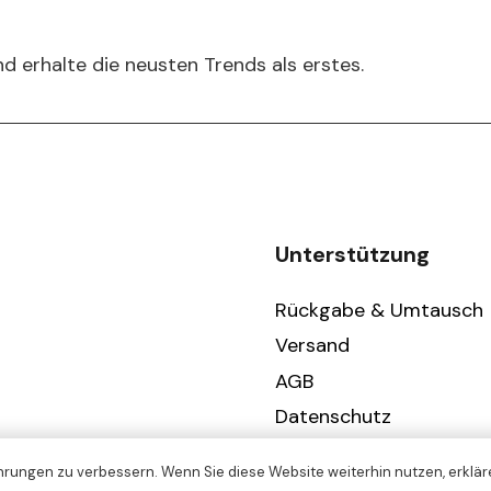
chosen
on
d erhalte die neusten Trends als erstes.
the
product
page
Unterstützung
Rückgabe & Umtausch
Versand
AGB
Datenschutz
Impressum
rungen zu verbessern. Wenn Sie diese Website weiterhin nutzen, erkläre