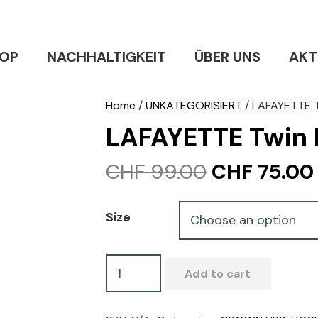
OP
NACHHALTIGKEIT
ÜBER UNS
AKT
Home
/
UNKATEGORISIERT
/ LAFAYETTE T
LAFAYETTE Twin 
Original
CHF
99.00
CHF
75.00
price
was:
Size
CHF 99.00
LAFAYETTE
Add to cart
Twin
Pants