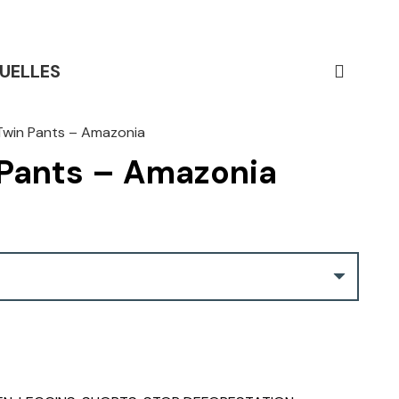
UELLES
win Pants – Amazonia
Pants – Amazonia
Current
price
is:
.
CHF 75.00.