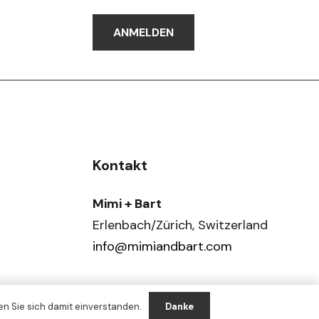
chosen
ANMELDEN
on
the
product
page
Kontakt
Mimi + Bart
Erlenbach/Zürich, Switzerland
info@mimiandbart.com
n Sie sich damit einverstanden.
Danke