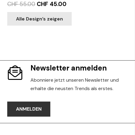
Original
Current
CHF
55.00
CHF
45.00
price
price
This
Alle Design’s zeigen
was:
is:
product
CHF 55.00.
CHF 45.00.
has
multiple
variants.
The
options
Newsletter anmelden
may
be
Abonniere jetzt unseren Newsletter und
chosen
erhalte die neusten Trends als erstes.
on
the
ANMELDEN
product
page