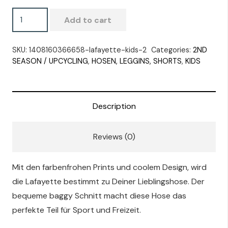
LAFAYETTE
Add to cart
Pants
-
SKU:
1408160366658-lafayette-kids-2
Categories:
2ND
Ice
SEASON / UPCYCLING
,
HOSEN, LEGGINS, SHORTS
,
KIDS
Crystal
quantity
Description
Reviews (0)
Mit den farbenfrohen Prints und coolem Design, wird
die Lafayette bestimmt zu Deiner Lieblingshose. Der
bequeme baggy Schnitt macht diese Hose das
perfekte Teil für Sport und Freizeit.