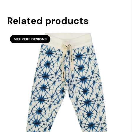
Related products
SECOND SEASON
MEHRERE DESIGNS