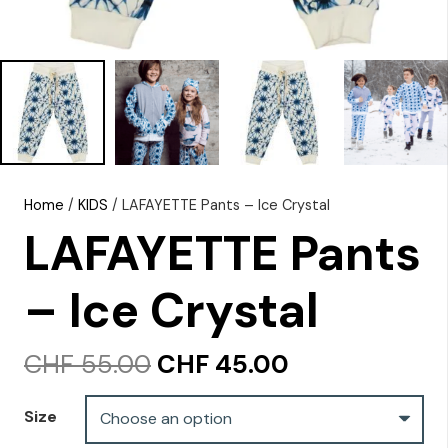
Home
/
KIDS
/ LAFAYETTE Pants – Ice Crystal
LAFAYETTE Pants
– Ice Crystal
Original
Current
CHF
55.00
CHF
45.00
price
price
was:
is:
Size
CHF 55.00.
CHF 45.00.