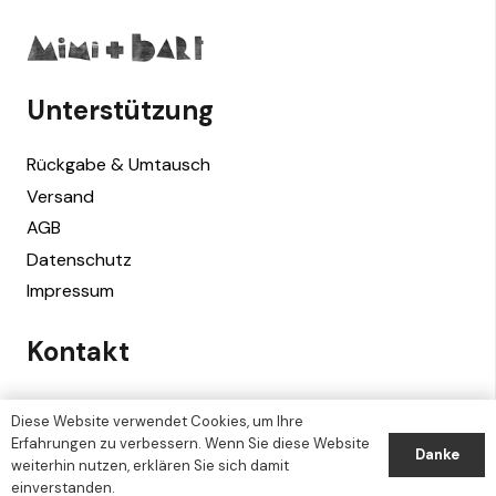
Unterstützung
Rückgabe & Umtausch
Versand
AGB
Datenschutz
Impressum
Kontakt
Mimi + Bart
Diese Website verwendet Cookies, um Ihre
Erlenbach/Zürich, Switzerland
Erfahrungen zu verbessern. Wenn Sie diese Website
Danke
weiterhin nutzen, erklären Sie sich damit
info@mimiandbart.com
einverstanden.